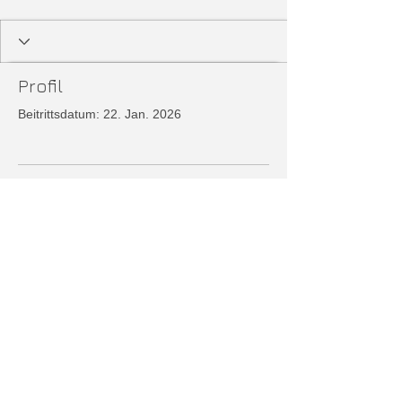
Profil
Beitrittsdatum: 22. Jan. 2026
Es gibt noch nichts zu
sehen
Wenn dieses Mitglied Infos über sich
selbst hinzufügt, erscheinen diese hier.
© 2017 by Claudio Großner