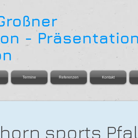
 Großner
on - Präsentation
on
Termine
Referenzen
Kontakt
horn sports Pfalz