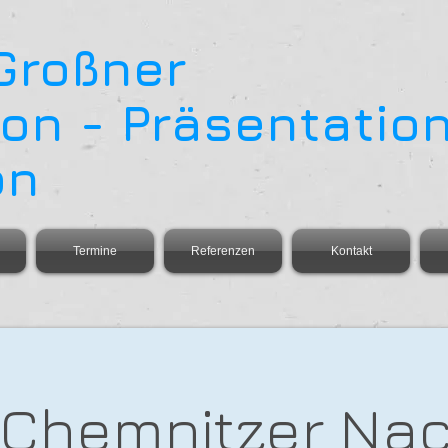
 Großner
on - Präsentation
on
Termine
Referenzen
Kontakt
Chemnitzer Nac