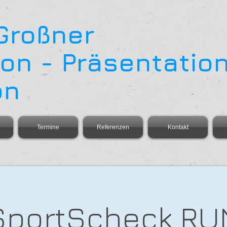
 Großner
on - Präsentation
on
Termine
Referenzen
Kontakt
SportScheck RU