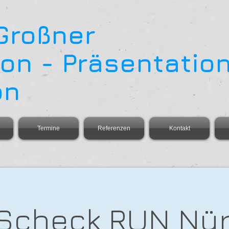
 Großner
on - Präsentation
on
Termine
Referenzen
Kontakt
Scheck RUN Nü