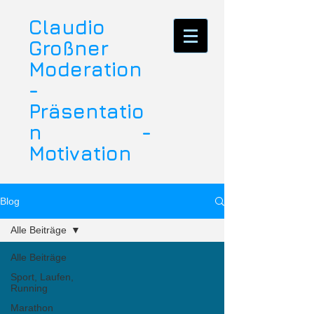
Claudio
Großner
Moderation
-
Präsentatio
n -
Motivation
Blog
Alle Beiträge
Alle Beiträge
Sport, Laufen,
Running
Marathon