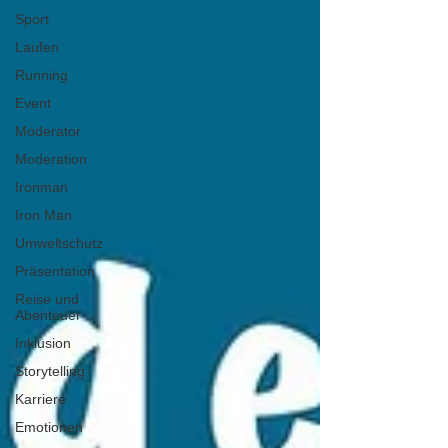
Sport
Laufen
Running
Event
Moderator
Moderation
Ironman
Iron Man
Umweltschutz
Präsentation
Reise und
Abenteuer
Inklusion
Storytelling
Karriere
Emotionen