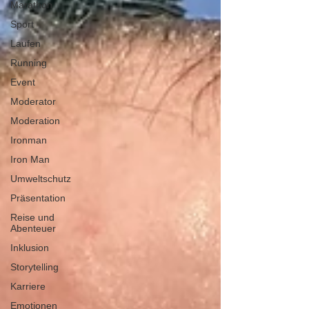
Marathon
Sport
Laufen
Running
Event
Moderator
Moderation
Ironman
Iron Man
Umweltschutz
Präsentation
Reise und
Abenteuer
Inklusion
Storytelling
Karriere
Emotionen