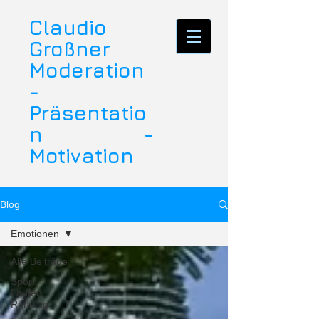
Claudio
Großner
Moderation
-
Präsentatio
n -
Motivation
Blog
Emotionen
Alle Beiträge
Sport,
Laufen,
Running