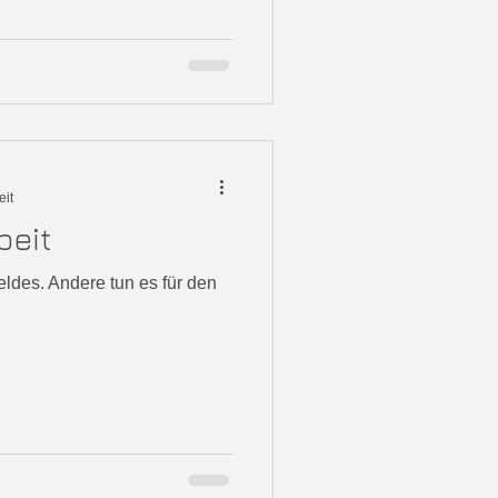
eit
beit
des. Andere tun es für den