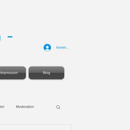
 -
Anmelden
Impressum
Blog
tor
Moderation
elling
Karriere