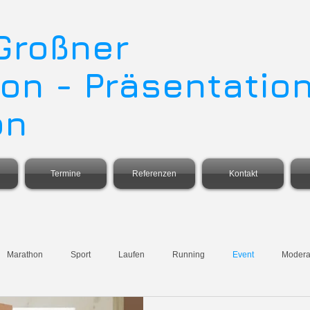
 Großner
on - Präsentation
on
Termine
Referenzen
Kontakt
Marathon
Sport
Laufen
Running
Event
Modera
hutz
Präsentation
Reise und Abenteuer
Inklusion
Storyt