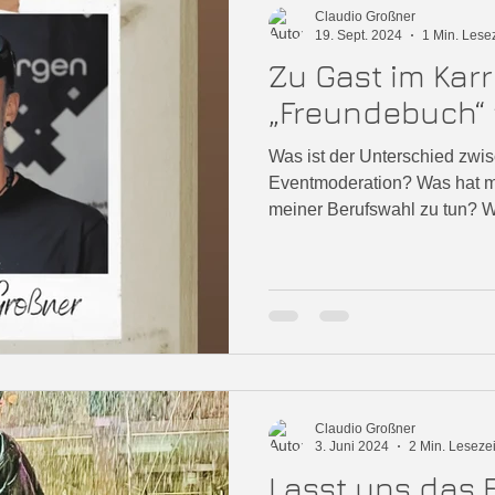
Claudio Großner
19. Sept. 2024
1 Min. Lesez
Zu Gast im Kar
st
„Freundebuch“
Was ist der Unterschied zw
Eventmoderation? Was hat m
meiner Berufswahl zu tun? W
Claudio Großner
3. Juni 2024
2 Min. Lesezei
Lasst uns das