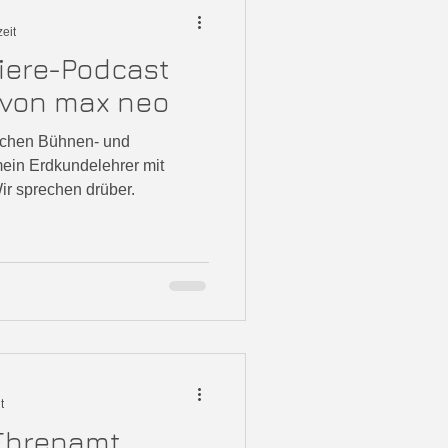
eit
riere-Podcast
 von max neo
ischen Bühnen- und
ein Erdkundelehrer mit
ir sprechen drüber.
t
 Ehrenamt