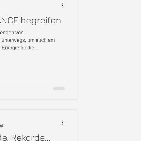
t
ANCE begreifen
tzenden von
h unterwegs, um euch am
Energie für die...
it
e, Rekorde...