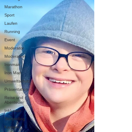
Marathon
Sport
Laufen
Running
Event
Moderator
Moderation
Ironman
Iron Man
Umweltschutz
Präsentation
Reise und
Abenteuer
Inklusion
Storytelling
Karriere