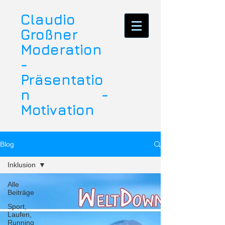
Claudio
Großner
Moderation
-
Präsentatio
n -
Motivation
Blog
Inklusion
Alle
Beiträge
Sport,
Laufen,
Running