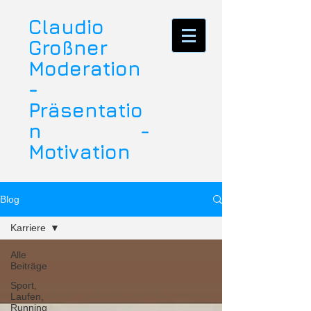
Claudio
Großner
Moderation
-
Präsentatio
n -
Motivation
Blog
Karriere
Alle
Beiträge
Sport,
Laufen,
Running