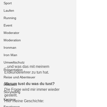
Sport
Laufen
Running
Event
Moderator
Moderation
Ironman
Iron Man
Umweltschutz
...und was das mit meinem 
Präsentation
Erdkundelehrer zu tun hat. 
Reise und Abenteuer
Warum tust du was du tust?
Inklusion
Die Frage wird mir immer wieder 
Storytelling
gestellt. 
Karriere
Hier meine Geschichte:
Emotionen