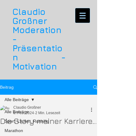
Claudio
Großner
Moderation
-
Präsentatio
n -
Motivation
Beitrag
Alle Beiträge
Claudio Großner
Alle Beiträge
8. Feb. 2024
2 Min. Lesezeit
Die Story meiner Karriere…
Sport, Laufen, Running
Marathon