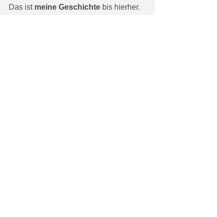
Das ist 
meine Geschichte
 bis hierher. 
Habt ihr auch eine zu erzählen?
Dann lasst uns das nächste 
Kapitel
gerne gemeinsam schreiben. 
Moderator
Moderation
Storytelling
Alle ansehen
Aktuelle Beiträge