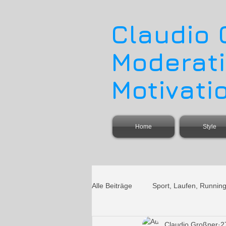
Claudio
Moderati
Motivati
Home
Style
Alle Beiträge
Sport, Laufen, Runnin
Claudio Großner
2
Moderation
Ironman
Ir