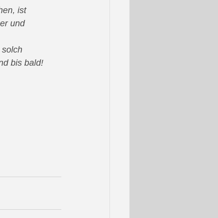
en, ist 
ner und 
solch 
d bis bald!