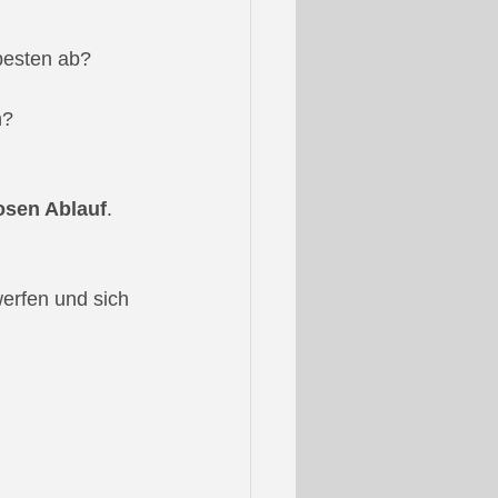
 besten ab?
n?
osen Ablauf
.
erfen und sich 