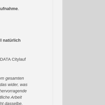
saufnahme
.
 natürlich 
DATA Citylauf 
dem gesamten 
das wider, was 
hervorragende 
iche Arbeit 
ht dasselbe. 