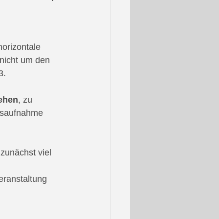
orizontale 
 nicht um den 
3.
iehen
, zu 
ndsaufnahme 
 zunächst viel 
eranstaltung 