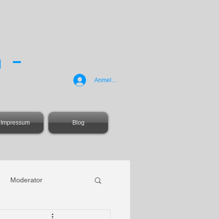
 -
Anmelden
Impressum
Blog
Moderator
er
Inklusion