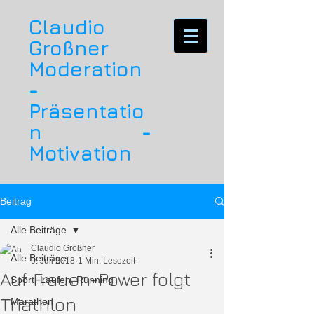
Claudio
Großner
Moderation
-
Präsentatio
n -
Motivation
Beitrag
Alle Beiträge
Claudio Großner
Alle Beiträge
9. Juli 2018
1 Min. Lesezeit
Auf Frauen-Power folgt
Sport, Laufen, Running
Triathlon
Marathon