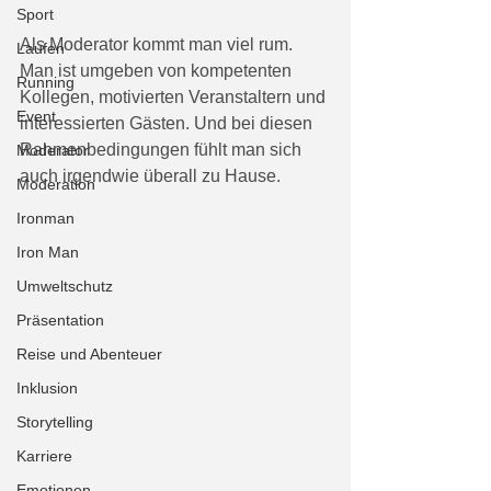
Sport
Als Moderator kommt man viel rum. 
Laufen
Man ist umgeben von kompetenten 
Running
Kollegen, motivierten Veranstaltern und 
Event
interessierten Gästen. Und bei diesen 
Rahmenbedingungen fühlt man sich 
Moderator
auch irgendwie überall zu Hause. 
Moderation
Ironman
Iron Man
Umweltschutz
Präsentation
Reise und Abenteuer
Inklusion
Storytelling
Karriere
Emotionen