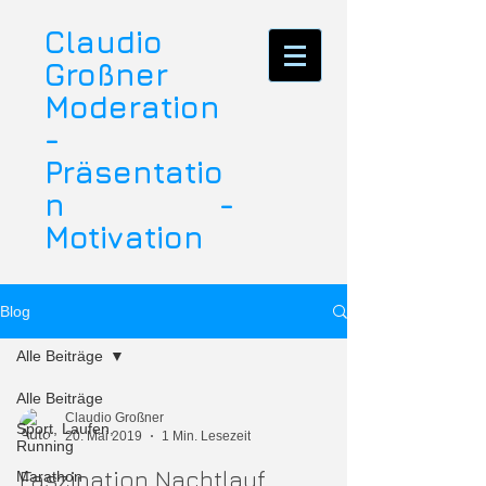
Claudio
Großner
Moderation
-
Präsentatio
n -
Motivation
Blog
Alle Beiträge
Alle Beiträge
Claudio Großner
Sport, Laufen,
20. Mai 2019
1 Min. Lesezeit
Running
Faszination Nachtlauf
Marathon