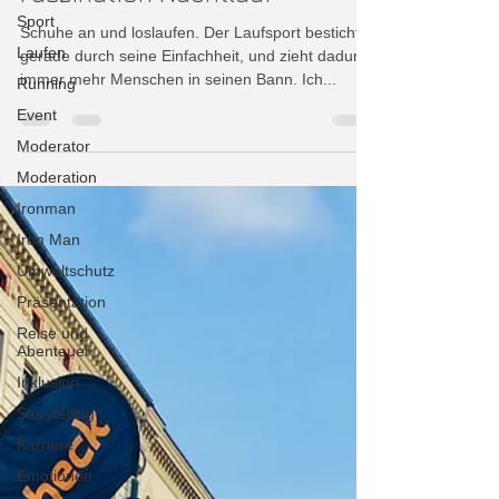
Sport
Schuhe an und loslaufen. Der Laufsport besticht
Laufen
gerade durch seine Einfachheit, und zieht dadurch
immer mehr Menschen in seinen Bann. Ich...
Running
Event
Moderator
Moderation
Ironman
Iron Man
Umweltschutz
Präsentation
Reise und
Abenteuer
Inklusion
Storytelling
Karriere
Emotionen