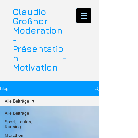
Claudio
Großner
Moderation
-
Präsentatio
n -
Motivation
Blog
Alle Beiträge
Alle Beiträge
Sport, Laufen,
Running
Marathon